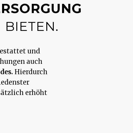
ERSORGUNG
 BIETEN.
estattet und
chungen auch
des.
Hierdurch
iedenster
sätzlich erhöht